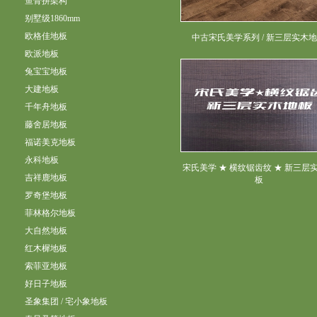
鱼骨拼架构
别墅级1860mm
欧格佳地板
中古宋氏美学系列 / 新三层实木
欧派地板
兔宝宝地板
大建地板
千年舟地板
藤舍居地板
福诺美克地板
永科地板
宋氏美学 ★ 横纹锯齿纹 ★ 新三层
吉祥鹿地板
板
罗奇堡地板
菲林格尔地板
大自然地板
红木樨地板
索菲亚地板
好日子地板
圣象集团 / 宅小象地板