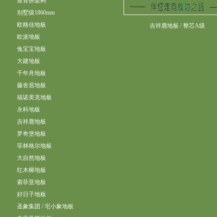
鱼骨拼架构
别墅级1860mm
欧格佳地板
吉祥鹿地板 / 整芯A级
欧派地板
兔宝宝地板
大建地板
千年舟地板
藤舍居地板
福诺美克地板
永科地板
吉祥鹿地板
罗奇堡地板
菲林格尔地板
大自然地板
红木樨地板
索菲亚地板
好日子地板
圣象集团 / 宅小象地板