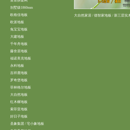
鱼骨拼架构
别墅级1860mm
欧格佳地板
大自然家居 / 德智家地板 / 新三层
欧派地板
兔宝宝地板
大建地板
千年舟地板
藤舍居地板
福诺美克地板
永科地板
吉祥鹿地板
罗奇堡地板
菲林格尔地板
大自然地板
红木樨地板
索菲亚地板
好日子地板
圣象集团 / 宅小象地板